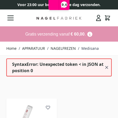
Voor 23:00 uur besteld, zelfde dag verzonden.
9,4
Ga naar de inhoud
Search
Gratis verzending vanaf
€ 60,00
.
Home
/
APPARATUUR
/
NAGELFREZEN
/
Medisana
SyntaxError: Unexpected token < in JSON at
position 0