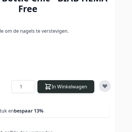
Free
le om de nagels te verstevigen.
Aantal
In Winkelwagen
stuk en
bespaar
13
%