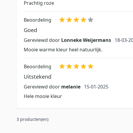
Prachtig roze
Beoordeling
Goed
18 maar
Gereviewd door
Lonneke Weijermans
18-03-2
Mooie warme kleur heel natuurlijk.
Beoordeling
Uitstekend
15 januari 2025
Gereviewd door
melanie
15-01-2025
Hele mooie kleur
3 producten(en)