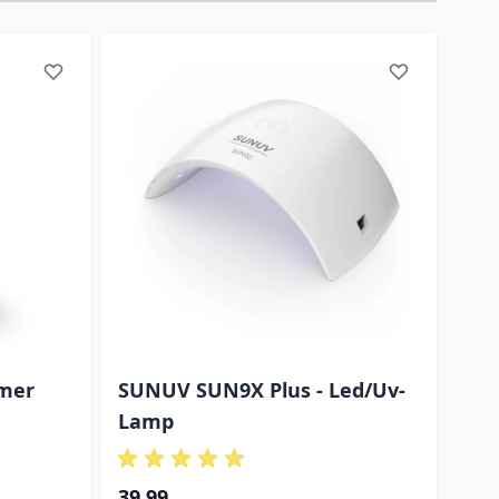
rect naar de carrouselnavigatie gaan met de overslaan link
imer
SUNUV SUN9X Plus - Led/Uv-
Lamp
39,99