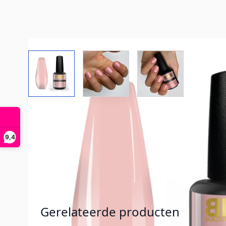
View larger image
View larger image
View larger imag
9,4
Gerelateerde producten