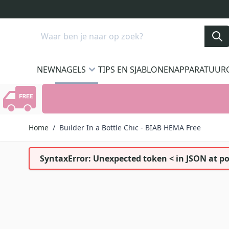
Ga naar de inhoud
Search
NEW
NAGELS
TIPS EN SJABLONEN
APPARATUUR
Home
/
Builder In a Bottle Chic - BIAB HEMA Free
SyntaxError: Unexpected token < in JSON at po