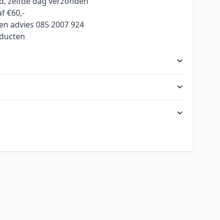
ld, zelfde dag verzonden
f €60,-
en advies 085 2007 924
oducten