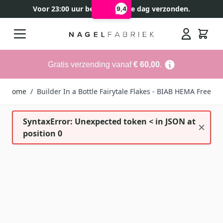
Voor 23:00 uur besteld, zelfde dag verzonden.
9,4
Ga naar de inhoud
Search
Gratis verzending vanaf
€ 60,00
.
Home
/
Builder In a Bottle Fairytale Flakes - BIAB HEMA Free
SyntaxError: Unexpected token < in JSON at
position 0