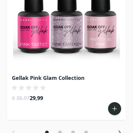
Gellak Pink Glam Collection
Special Price
€ 35.97
29,99