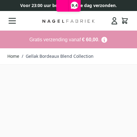
Voor 23:00 uur besteld, zelfde dag verzonden.
9,4
Ga naar de inhoud
Search
Gratis verzending vanaf
€ 60,00
.
Home
/
Gellak Bordeaux Blend Collection