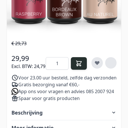
combineert. Ideaal voor zowel dagelijkse looks
als een statement-manicure.
€ 35,97
Excl. BTW:
€ 29,73
29,99
Aantal
Excl. BTW:
24,79
Voor 23.00 uur besteld, zelfde dag verzonden
Gratis bezorging vanaf €60,-
App ons voor vragen en advies 085 2007 924
Spaar voor gratis producten
Beschrijving
Meer informatie