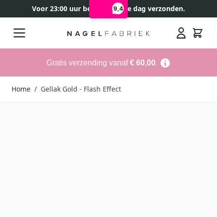
Voor 23:00 uur besteld, zelfde dag verzonden.
9,4
Ga naar de inhoud
Search
Gratis verzending vanaf
€ 60,00
.
Home
/
Gellak Gold - Flash Effect