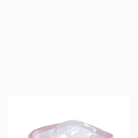
Wil jij graag op een fijne en effectieve manier je
nageltips verwijderen? Met de manicure bowl is
dat geen probleem!