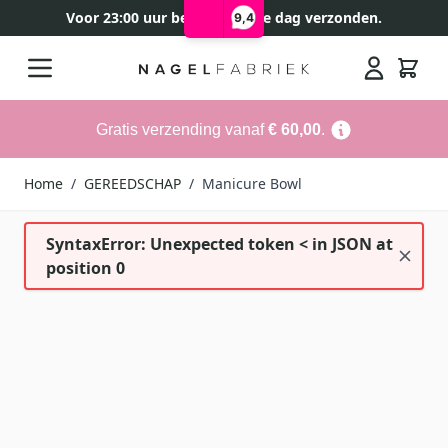
Voor 23:00 uur besteld, zelfde dag verzonden.
9,4
Ga naar de inhoud
Search
Gratis verzending vanaf
€ 60,00
.
Home
/
GEREEDSCHAP
/
Manicure Bowl
SyntaxError: Unexpected token < in JSON at
position 0