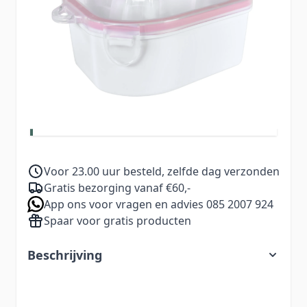
7,99
Aantal
Excl. BTW:
6,60
Koop 2 voor
per stuk en
bespaar
25
%
5,99
Voor 23.00 uur besteld, zelfde dag verzonden
Gratis bezorging vanaf €60,-
App ons voor vragen en advies 085 2007 924
Spaar voor gratis producten
Beschrijving