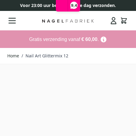
Voor 23:00 uur besteld, zelfde dag verzonden.
9,4
Ga naar de inhoud
Search
Gratis verzending vanaf
€ 60,00
.
Home
/
Nail Art Glittermix 12