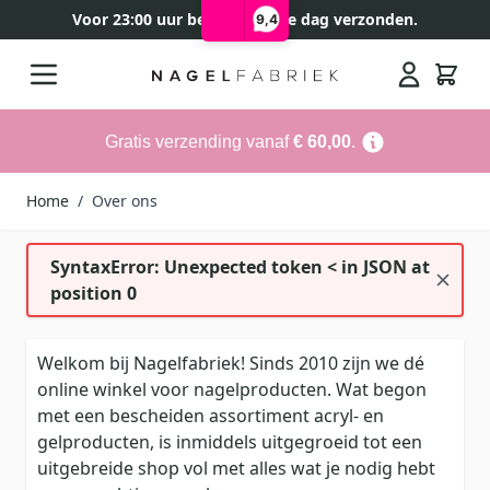
Voor 23:00 uur besteld, zelfde dag verzonden.
9,4
Ga naar de inhoud
Search
Gratis verzending vanaf
€ 60,00
.
Home
/
Over ons
SyntaxError: Unexpected token < in JSON at
position 0
Welkom bij Nagelfabriek! Sinds 2010 zijn we dé
online winkel voor nagelproducten. Wat begon
met een bescheiden assortiment acryl- en
gelproducten, is inmiddels uitgegroeid tot een
uitgebreide shop vol met alles wat je nodig hebt