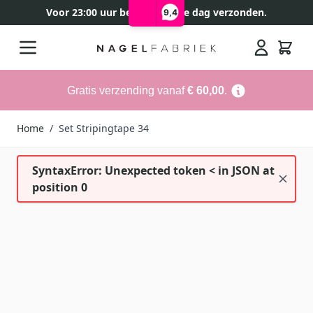
Voor 23:00 uur besteld, zelfde dag verzonden.
9,4
Ga naar de inhoud
Search
Gratis verzending vanaf
€ 60,00
.
Home
/
Set Stripingtape 34
SyntaxError: Unexpected token < in JSON at
position 0