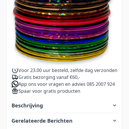
Leuke set bestaande uit 34 kleuren stripingtape.
€ 16,99
Excl. BTW:
€ 14,04
9,99
Aantal
Excl. BTW:
8,26
Voor 23.00 uur besteld, zelfde dag verzonden
Gratis bezorging vanaf €60,-
App ons voor vragen en advies 085 2007 924
Spaar voor gratis producten
Beschrijving
Gerelateerde Berichten