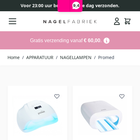
Voor 23:00 uur besteld, zelfde dag verzonden.
9,4
Ga naar de inhoud
Search
Gratis verzending vanaf
€ 60,00
.
Home
/
APPARATUUR
/
NAGELLAMPEN
/
Promed