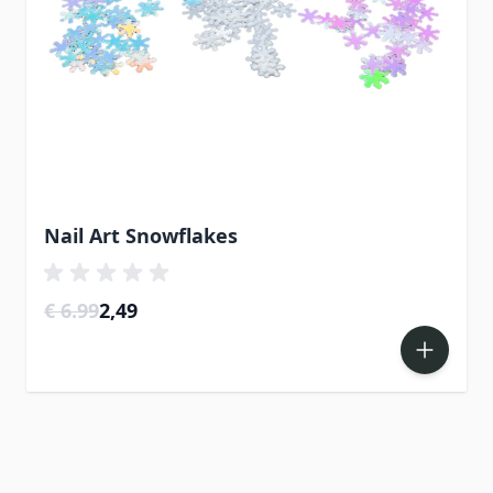
Nail Art Snowflakes
Special Price
€ 6.99
2,49