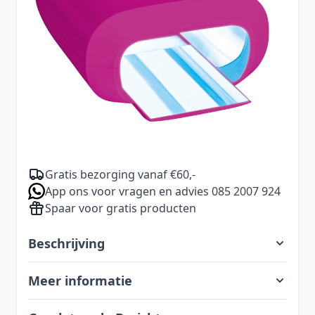
39,99
Aantal
Excl. BTW:
33,05
Koop 2 voor
per stuk en
bespaar
5
%
37,99
Voor 23.00 uur besteld, zelfde dag verzonden
Gratis bezorging vanaf €60,-
App ons voor vragen en advies 085 2007 924
Spaar voor gratis producten
Beschrijving
Meer informatie