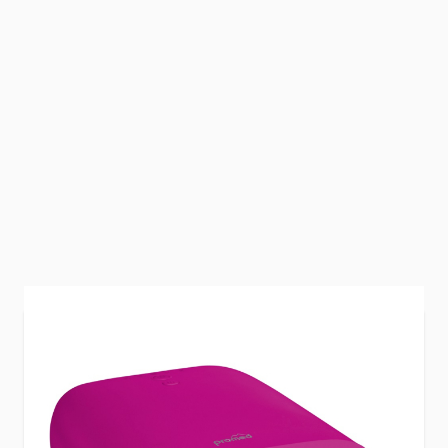
Deze roze Promed 36 Watt uv-lamp is perfect
voor thuisgebruik.