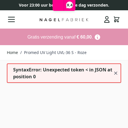
Voor 23:00 uur besteld, zelfde dag verzonden.
9,4
Ga naar de inhoud
Search
Gratis verzending vanaf
€ 60,00
.
Home
/
Promed UV Light UVL-36 S - Roze
SyntaxError: Unexpected token < in JSON at
position 0