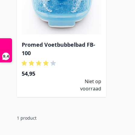
Promed Voetbubbelbad FB-
100
9,4
54,95
Niet op
voorraad
1
product