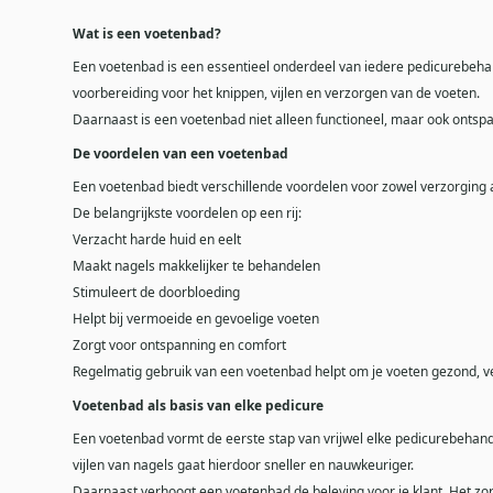
Wat is een voetenbad?
Een voetenbad is een essentieel onderdeel van iedere pedicurebehand
voorbereiding voor het knippen, vijlen en verzorgen van de voeten.
Daarnaast is een voetenbad niet alleen functioneel, maar ook ontsp
De voordelen van een voetenbad
Een voetenbad biedt verschillende voordelen voor zowel verzorging a
De belangrijkste voordelen op een rij:
Verzacht harde huid en eelt
Maakt nagels makkelijker te behandelen
Stimuleert de doorbloeding
Helpt bij vermoeide en gevoelige voeten
Zorgt voor ontspanning en comfort
Regelmatig gebruik van een voetenbad helpt om je voeten gezond, v
Voetenbad als basis van elke pedicure
Een voetenbad vormt de eerste stap van vrijwel elke pedicurebehande
vijlen van nagels gaat hierdoor sneller en nauwkeuriger.
Daarnaast verhoogt een voetenbad de beleving voor je klant. Het zor