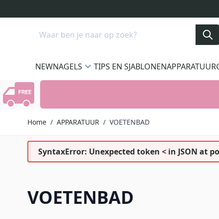
Ga naar de inhoud
Search
NEW
NAGELS
TIPS EN SJABLONEN
APPARATUUR
Home
/
APPARATUUR
/
VOETENBAD
SyntaxError: Unexpected token < in JSON at po
VOETENBAD