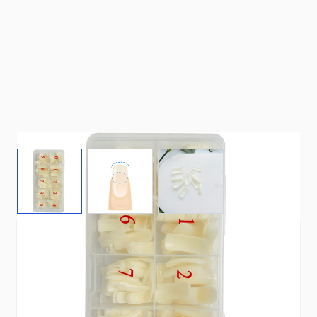
View larger image
View larger image
View larger image
Deze nageltips naturel groot opzetstuk zijn
perfect voor het verlengen van de natuurlijke
nagels.