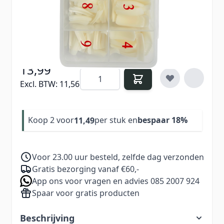
Verdien
13
Nail Points bij aankoop van dit
product
13,99
Aantal
Excl. BTW:
11,56
Koop 2 voor
per stuk en
bespaar
18
%
11,49
Voor 23.00 uur besteld, zelfde dag verzonden
Gratis bezorging vanaf €60,-
App ons voor vragen en advies 085 2007 924
Spaar voor gratis producten
Beschrijving