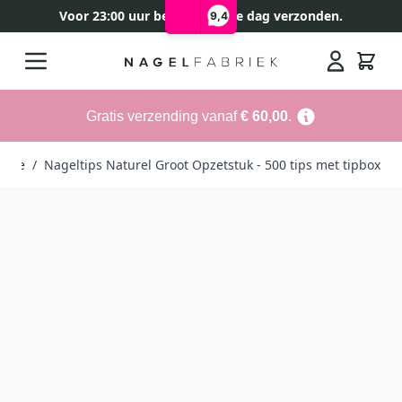
Voor 23:00 uur besteld, zelfde dag verzonden.
9,4
Ga naar de inhoud
Search
Gratis verzending vanaf
€ 60,00
.
ome
/
Nageltips Naturel Groot Opzetstuk - 500 tips met tipbox