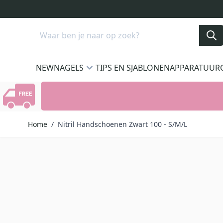
Ga naar de inhoud
Search
NEW
NAGELS
TIPS EN SJABLONEN
APPARATUUR
Home
/
Nitril Handschoenen Zwart 100 - S/M/L