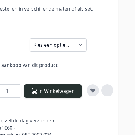
stellen in verschillende maten of als set.
j aankoop van dit product
antal
In Winkelwagen
ld, zelfde dag verzonden
f €60,-
en advies 085 2007 924