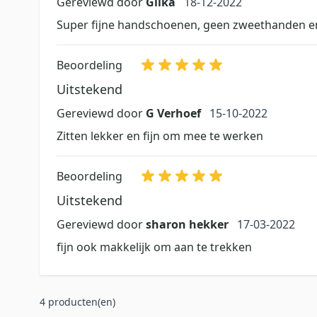
18 december 2022
Gereviewd door
Glika
18-12-2022
Super fijne handschoenen, geen zweethanden en
Beoordeling
Uitstekend
15 oktober 2022
Gereviewd door
G Verhoef
15-10-2022
Zitten lekker en fijn om mee te werken
Beoordeling
Uitstekend
17 maart 2022
Gereviewd door
sharon hekker
17-03-2022
fijn ook makkelijk om aan te trekken
4 producten(en)