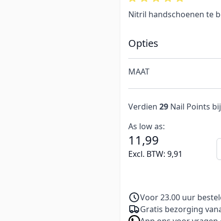
Nitril handschoenen te be
Opties
MAAT
Verdien
29
Nail Points bi
As low as:
11,99
A
Excl. BTW:
9,91
Voor 23.00 uur beste
Gratis bezorging vana
App ons voor vragen 