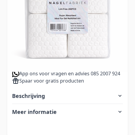
op de nagel. Perfect voor een strak en
professioneel resultaat.
6,99
Aantal
Excl. BTW:
5,78
Voor 23.00 uur besteld, zelfde dag verzonden
Gratis bezorging vanaf €60,-
App ons voor vragen en advies 085 2007 924
Spaar voor gratis producten
Beschrijving
Meer informatie