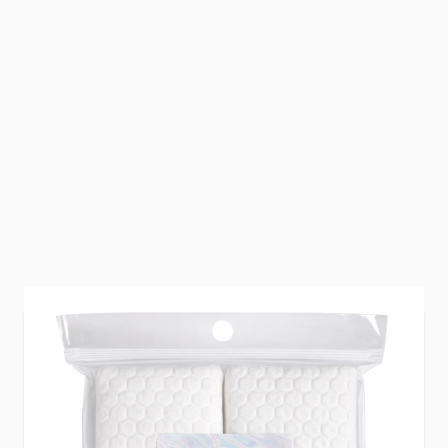
Onmisbaar in elke nagelsalon én voor
thuisgebruik. Deze nail wipes zijn
lintvrij
,
waardoor je geen pluisjes of vezels achterlaat