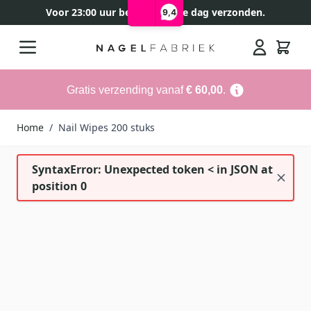
Voor 23:00 uur besteld, zelfde dag verzonden.
9,4
Ga naar de inhoud
Search
Gratis verzending vanaf
€ 60,00
.
Home
/
Nail Wipes 200 stuks
SyntaxError: Unexpected token < in JSON at
position 0