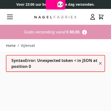
Voor 23:00 uur besteld, zelfde dag verzonden.
9,4
Ga naar de inhoud
Search
Gratis verzending vanaf
€ 60,00
.
Home
/
Vijlenset
SyntaxError: Unexpected token < in JSON at
position 0