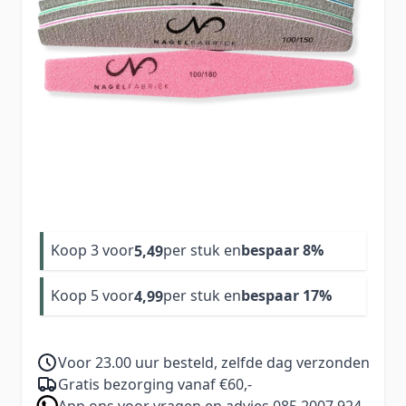
Weet je niet wat je moet kiezen? Of vind je 5
dezelfde vijlen gewoon te veel. Dan is deze set
van 6 vijlen wat voor jou.
5,99
Aantal
Excl. BTW:
4,95
Koop 3 voor
per stuk en
bespaar
8
%
5,49
Koop 5 voor
per stuk en
bespaar
17
%
4,99
Voor 23.00 uur besteld, zelfde dag verzonden
Gratis bezorging vanaf €60,-
App ons voor vragen en advies 085 2007 924