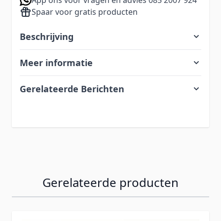
Spaar voor gratis producten
Beschrijving
Meer informatie
Gerelateerde Berichten
Gerelateerde producten
Navigeren door de elementen van de carrousel is mogelij
Druk om carrousel over te slaan
Druk op om naar carrouselnavigatie te gaan