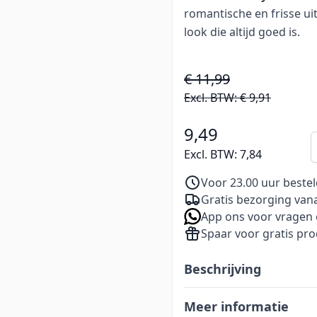
romantische en frisse uits
look die altijd goed is.
€ 11,99
Excl. BTW:
€ 9,91
9,49
A
Excl. BTW:
7,84
Voor 23.00 uur beste
Gratis bezorging vana
App ons voor vragen 
Spaar voor gratis pr
Beschrijving
Meer informatie