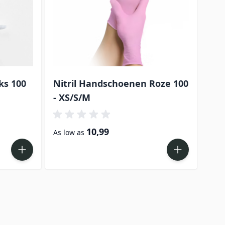
ks 100
Nitril Handschoenen Roze 100
Nag
- XS/S/M
10,99
239
As low as