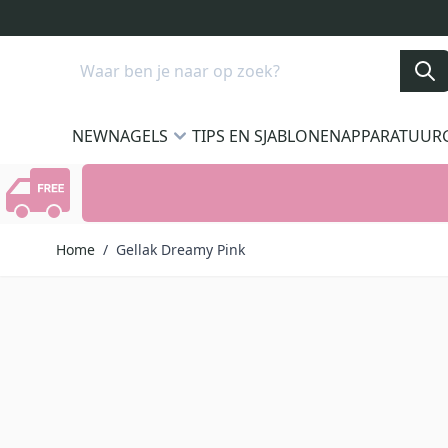
Ga naar de inhoud
Search
NEW
NAGELS
TIPS EN SJABLONEN
APPARATUUR
Home
/
Gellak Dreamy Pink