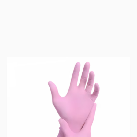
Nitril handschoenen roze zijn los te bestellen of
in een set.
Opties
MAAT