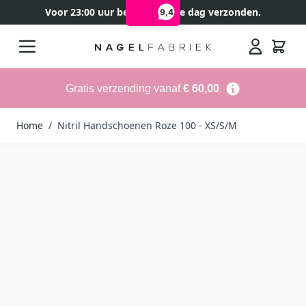
Voor 23:00 uur besteld, zelfde dag verzonden.
9,4
Ga naar de inhoud
Search
Gratis verzending vanaf
€ 60,00
.
Home
/
Nitril Handschoenen Roze 100 - XS/S/M