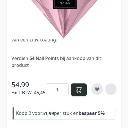
voor manicure en pedicure. Deze set bevat 1
carbide bitje voor het verwijderen van acryl, gel
en gellak, 1 stenen bitje en 4 diamant bitjes voor
het verzorgen van de nagelriemen. De
diamantboren en het carbide bitje zijn voorzien
van een ZRN-coating.
Verdien
54
Nail Points bij aankoop van dit
product
54,99
Aantal
Excl. BTW:
45,45
Koop 2 voor
per stuk en
bespaar
5
%
51,99