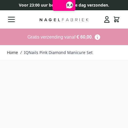
Voor 23:00 uur besteld, zelfde dag verzonden.
9,4
Ga naar de inhoud
Search
Gratis verzending vanaf
€ 60,00
.
Home
/
IQNails Pink Diamond Manicure Set