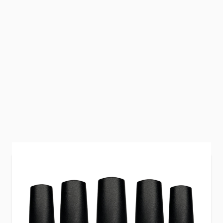
Glanzende metallics met een magnetische
lichtstreep en een opvallende, “glowing” diepte:
met de
Gellak Glowing Cat Eye Collection
laat