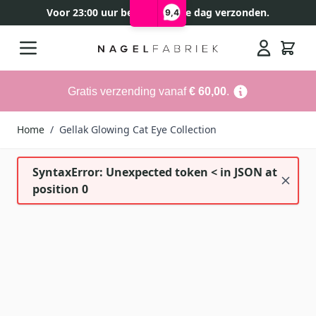
Voor 23:00 uur besteld, zelfde dag verzonden.
9,4
Ga naar de inhoud
Search
Gratis verzending vanaf
€ 60,00
.
Home
/
Gellak Glowing Cat Eye Collection
SyntaxError: Unexpected token < in JSON at
position 0