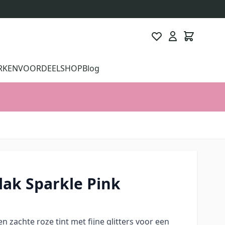
RKEN
VOORDEELSHOP
Blog
lak Sparkle Pink
en zachte roze tint met fijne glitters voor een