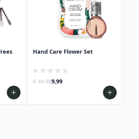
frees
Hand Care Flower Set
Gel
Col
Special Price
€ 10.98
9,99
€ 2