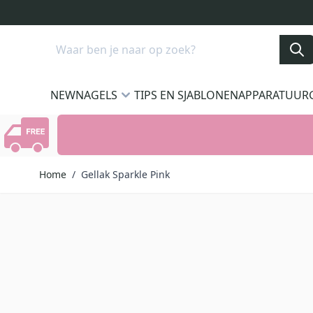
Ga naar de inhoud
Search
NEW
NAGELS
TIPS EN SJABLONEN
APPARATUUR
Home
/
Gellak Sparkle Pink