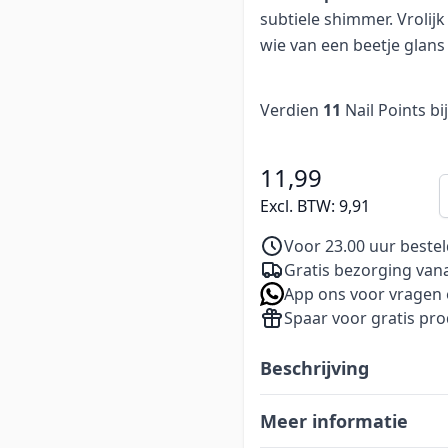
subtiele shimmer. Vrolijk
wie van een beetje glans
Verdien
11
Nail Points bi
11,99
A
Excl. BTW:
9,91
Voor 23.00 uur beste
Gratis bezorging vana
App ons voor vragen 
Spaar voor gratis pr
Beschrijving
Meer informatie