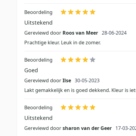
Beoordeling
Uitstekend
28 juni 2024
Gereviewd door
Roos van Meer
28-06-2024
Prachtige kleur. Leuk in de zomer.
Beoordeling
Goed
30 mei 2023
Gereviewd door
Ilse
30-05-2023
Lakt gemakkelijk en is goed dekkend. Kleur is ie
Beoordeling
Uitstekend
17 maart
Gereviewd door
sharon van der Geer
17-03-20