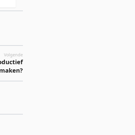
Volgende
oductief
n maken?