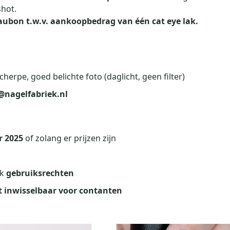
shot.
ubon t.w.v. aankoopbedrag van één cat eye lak.
erpe, goed belichte foto (daglicht, geen filter)
@nagelfabriek.nl
r 2025
of zolang er prijzen zijn
ek
gebruiksrechten
t inwisselbaar voor contanten