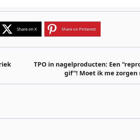
Share on X
Share on Pinterest
riek
TPO in nagelproducten: Een "repr
gif"! Moet ik me zorge