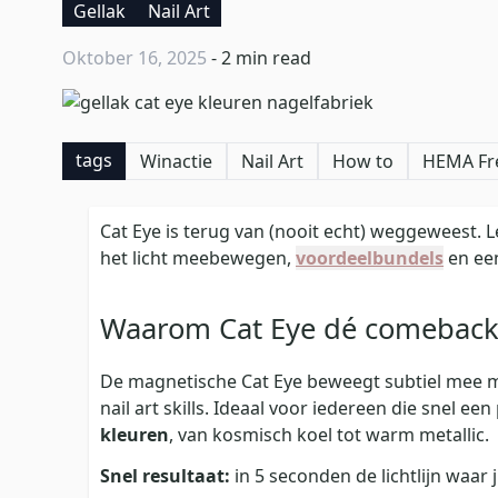
Gellak
Nail Art
Oktober 16, 2025
- 2 min read
tags
Winactie
Nail Art
How to
HEMA Fr
Cat Eye is terug van (nooit echt) weggeweest. 
het licht meebewegen,
voordeelbundels
en e
Waarom Cat Eye dé comeback 
De magnetische Cat Eye beweegt subtiel mee me
nail art skills. Ideaal voor iedereen die snel ee
kleuren
, van kosmisch koel tot warm metallic.
Snel resultaat:
in 5 seconden de lichtlijn waar ji