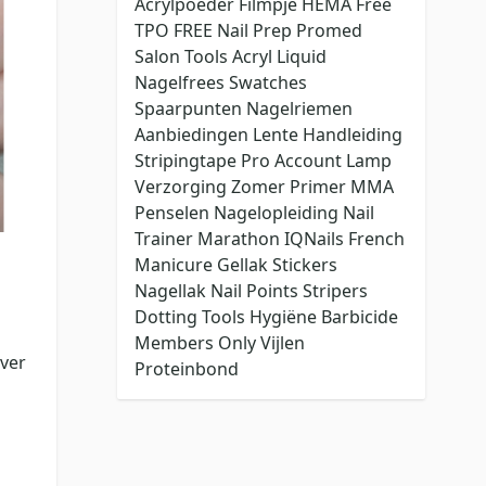
Acrylpoeder
Filmpje
HEMA Free
TPO FREE
Nail Prep
Promed
Salon Tools
Acryl Liquid
Nagelfrees
Swatches
Spaarpunten
Nagelriemen
Aanbiedingen
Lente
Handleiding
Stripingtape
Pro Account
Lamp
Verzorging
Zomer
Primer
MMA
Penselen
Nagelopleiding
Nail
Trainer
Marathon
IQNails
French
Manicure
Gellak Stickers
Nagellak
Nail Points
Stripers
Dotting Tools
Hygiëne
Barbicide
Members Only
Vijlen
over
Proteinbond