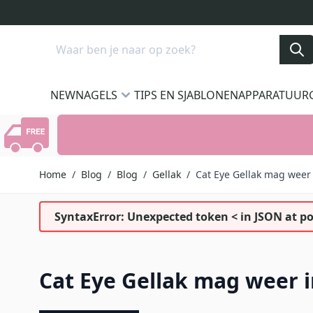
Ga naar de inhoud
Search
NEW
NAGELS
TIPS EN SJABLONEN
APPARATUUR
Home
/
Blog
/
Blog
/
Gellak
/
Cat Eye Gellak mag weer
SyntaxError: Unexpected token < in JSON at po
Cat Eye Gellak mag weer i