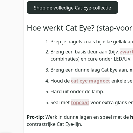
Shop de volledige Cat Eye‑collectie
Hoe werkt Cat Eye? (stap‑voor
Prep je nagels zoals bij elke gellak ap
Breng een basiskleur aan (bijv.
zwar
combinaties) en cure onder LED/UV.
Breng een dunne laag Cat Eye aan,
n
Houd de
cat eye magneet
enkele se
Hard uit onder de lamp.
Seal met
topcoat
voor extra glans e
Pro‑tip:
Werk in dunne lagen en speel met de
h
contrastrijke Cat Eye‑lijn.