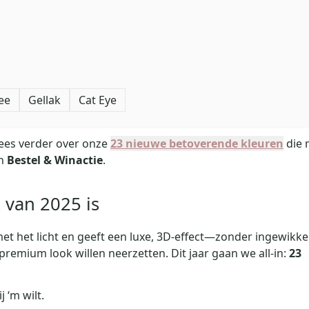
ee
Gellak
Cat Eye
Lees verder over onze
23 nieuwe betoverende kleuren
die 
en
Bestel & Winactie
.
van 2025 is
t het licht en geeft een luxe, 3D‑effect—zonder ingewikke
n premium look willen neerzetten. Dit jaar gaan we all‑in:
23
j ‘m wilt.