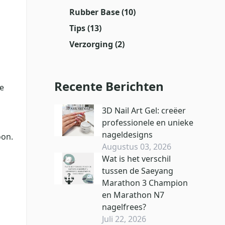
Rubber Base
(10)
Tips
(13)
Verzorging
(2)
Recente Berichten
ve
3D Nail Art Gel: creëer
professionele en unieke
nageldesigns
oon.
Augustus 03, 2026
Wat is het verschil
tussen de Saeyang
Marathon 3 Champion
en Marathon N7
nagelfrees?
Juli 22, 2026