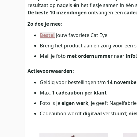
resultaat op nagels
én
het flesje samen in één 
De beste 10 inzendingen
ontvangen een
cadea
Zo doe je mee:
Bestel
jouw favoriete Cat Eye
Breng het product aan en zorg voor een sch
Mail je foto
met ordernummer
naar
info
Actievoorwaarden:
Geldig voor bestellingen t/m
14 novembe
Max.
1 cadeaubon per klant
Foto is je
eigen werk
; je geeft Nagelfabri
Cadeaubon wordt
digitaal
verstuurd;
nie