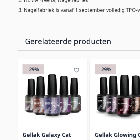
Nagelfabriek is vanaf 1 september volledig TPO-vr
Gerelateerde producten
Navigeren door de elementen van de carrousel is mog
Druk om carrousel over te slaan
Druk op om naar carrouselnavigatie te gaan
-29%
-29%
12x
Gellak Galaxy Cat
Gellak Glowing 