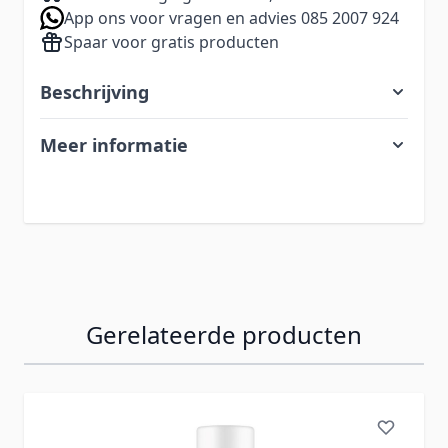
App ons voor vragen en advies 085 2007 924
Spaar voor gratis producten
Beschrijving
Meer informatie
Gerelateerde producten
Navigeren door de elementen van de carrousel is mogelij
Druk om carrousel over te slaan
Druk op om naar carrouselnavigatie te gaan