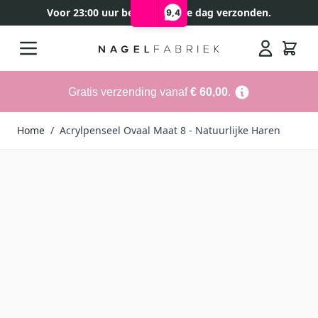
Voor 23:00 uur besteld, zelfde dag verzonden.
9,4
Ga naar de inhoud
Search
Gratis verzending vanaf
€ 60,00
.
Home
/
Acrylpenseel Ovaal Maat 8 - Natuurlijke Haren