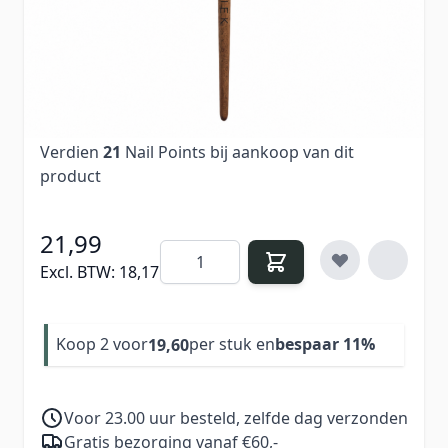
precisie bij de nagelriem en zachte overgangen,
ideaal voor zowel detailwerk als volledige
nagelopbouw. Perfect voor professioneel
gebruik en consistente resultaten.
Verdien
21
Nail Points bij aankoop van dit
product
21,99
Aantal
Excl. BTW:
18,17
Koop 2 voor
per stuk en
bespaar
11
%
19,60
Voor 23.00 uur besteld, zelfde dag verzonden
Gratis bezorging vanaf €60,-