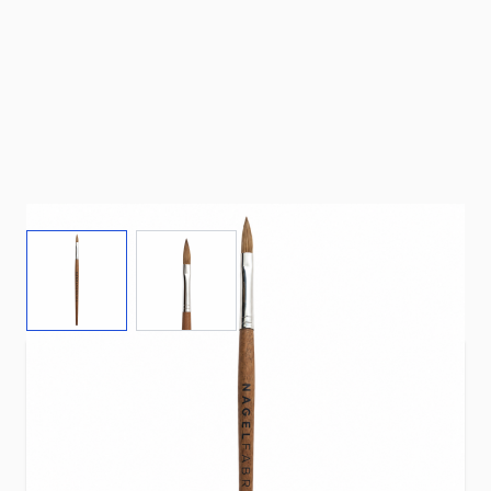
View larger image
View larger image
Acrylpenseel ovaal maat 8 met natuurlijke haren
voor een vloeiende en gecontroleerde
acrylapplicatie. De ovale vorm zorgt voor