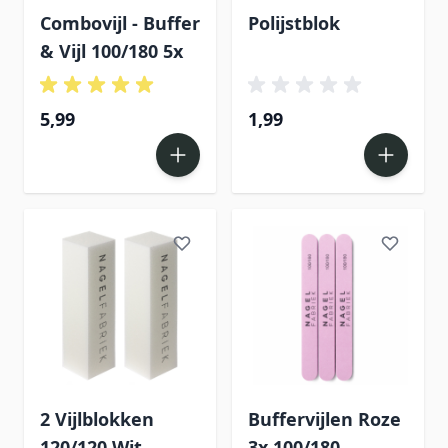
Combovijl - Buffer
Polijstblok
& Vijl 100/180 5x
5,99
1,99
2 Vijlblokken
Buffervijlen Roze
120/120 Wit
3x 100/180