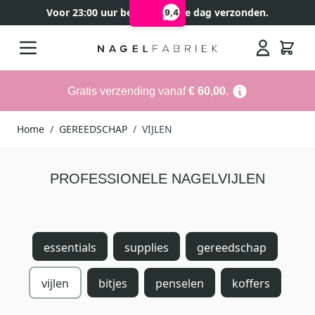
Voor 23:00 uur besteld, zelfde dag verzonden.
9,4
Ga naar de inhoud
Search
Gratis verzending vanaf
€ 60,00
.
Home
/
GEREEDSCHAP
/
VIJLEN
PROFESSIONELE NAGELVIJLEN
essentials
supplies
gereedschap
vijlen
bitjes
penselen
koffers