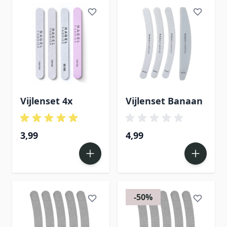
Vijlenset 4x
Vijlenset Banaan
3,99
4,99
-50%