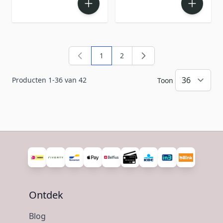
1
2
U lees momenteel pagina
Pagina
Producten
1
-
36
van
42
Toon
Ontdek
Blog