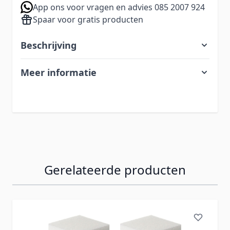
App ons voor vragen en advies 085 2007 924
Spaar voor gratis producten
Beschrijving
Meer informatie
Gerelateerde producten
Navigeren door de elementen van de carrousel is mogelij
Druk om carrousel over te slaan
Druk op om naar carrouselnavigatie te gaan