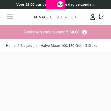
Voor 23:00 uur besteld, zelfde dag verzonden.
9,4
Ga naar de inhoud
Search
Gratis verzending vanaf
€ 60,00
.
Home
/
Nagelvijlen Halve Maan 100/180 Grit – 5 Stuks