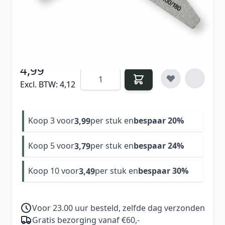
Verdien
4
Nail Points bij aankoop van dit
product
4,99
Aantal
Excl. BTW:
4,12
Koop 3 voor
per stuk en
bespaar
20
%
3,99
Koop 5 voor
per stuk en
bespaar
24
%
3,79
Koop 10 voor
per stuk en
bespaar
30
%
3,49
Voor 23.00 uur besteld, zelfde dag verzonden
Gratis bezorging vanaf €60,-