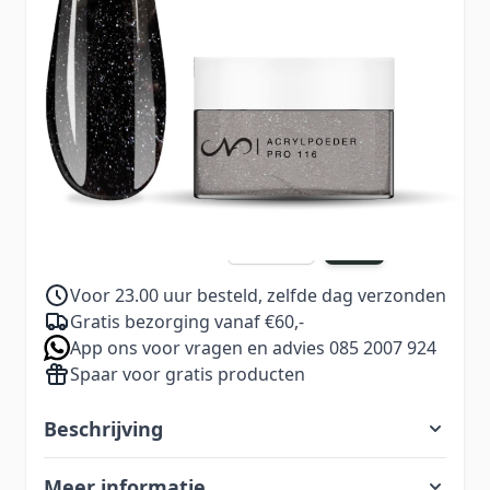
Acrylpoeder Pro 116 Gemstone Black: zwarte
acrylpoeder met metallic glitters.
€ 8,99
Excl. BTW:
€ 7,43
5,99
Aantal
Excl. BTW:
4,95
Voor 23.00 uur besteld, zelfde dag verzonden
Gratis bezorging vanaf €60,-
App ons voor vragen en advies 085 2007 924
Spaar voor gratis producten
Beschrijving
Meer informatie