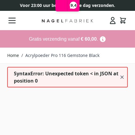
Voor 23:00 uur besteld, zelfde dag verzonden.
9,4
Ga naar de inhoud
Search
Gratis verzending vanaf
€ 60,00
.
Home
/
Acrylpoeder Pro 116 Gemstone Black
SyntaxError: Unexpected token < in JSON at
position 0