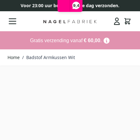
Voor 23:00 uur besteld, zelfde dag verzonden.
9,4
Ga naar de inhoud
Search
Gratis verzending vanaf
€ 60,00
.
Home
/
Badstof Armkussen Wit