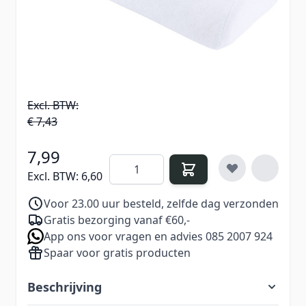
Dankzij de badstof bekleding is het extra
huidvriendelijk en aangenaam bij langdurig
gebruik — ideaal voor salons én thuisgebruik.
€ 8,99
Excl. BTW:
€ 7,43
7,99
Aantal
Excl. BTW:
6,60
Voor 23.00 uur besteld, zelfde dag verzonden
Gratis bezorging vanaf €60,-
App ons voor vragen en advies 085 2007 924
Spaar voor gratis producten
Beschrijving