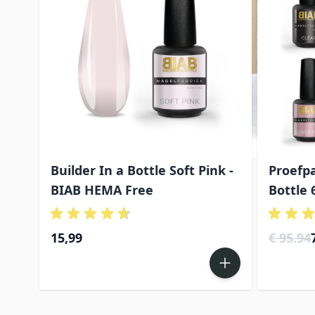
Builder In a Bottle Soft Pink -
Proefpa
BIAB HEMA Free
Bottle 
S
15,99
€ 95.94