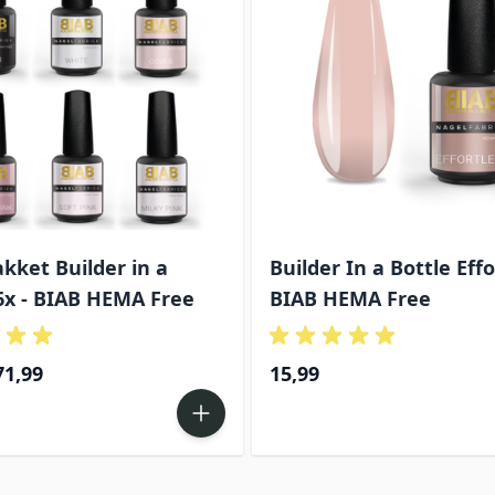
kket Builder in a
Builder In a Bottle Effo
6x - BIAB HEMA Free
BIAB HEMA Free
pecial Price
71,99
15,99