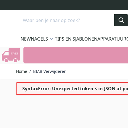
Ga naar de inhoud
Search
NEW
NAGELS
TIPS EN SJABLONEN
APPARATUUR
Home
/
BIAB Verwijderen
SyntaxError: Unexpected token < in JSON at po