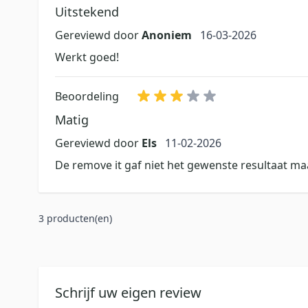
Uitstekend
16 maart 2026
Gereviewd door
Anoniem
16-03-2026
Werkt goed!
Beoordeling
Matig
11 februari 2026
Gereviewd door
Els
11-02-2026
De remove it gaf niet het gewenste resultaat maa
3 producten(en)
Schrijf uw eigen review