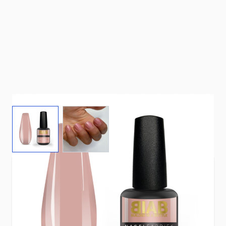
View larger image
View larger image
Gebruik Builder In a Bottle om de nagels te
verstevigen.
Kleur
: Natural Charm.