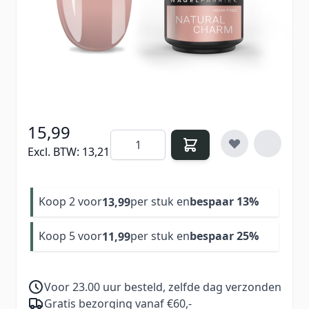
HEMA Free & TPO Free
Verdien
15
Nail Points bij aankoop van dit
product
15,99
Aantal
Excl. BTW:
13,21
Koop 2 voor
per stuk en
bespaar
13
%
13,99
Koop 5 voor
per stuk en
bespaar
25
%
11,99
Voor 23.00 uur besteld, zelfde dag verzonden
Gratis bezorging vanaf €60,-