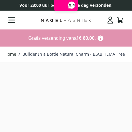
Voor 23:00 uur besteld, zelfde dag verzonden.
9,4
Ga naar de inhoud
Search
Gratis verzending vanaf
€ 60,00
.
Home
/
Builder In a Bottle Natural Charm - BIAB HEMA Free