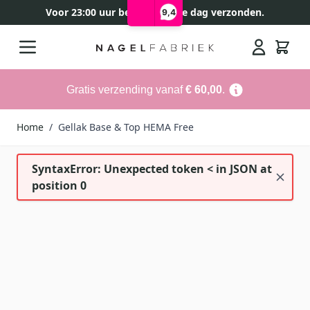
Voor 23:00 uur besteld, zelfde dag verzonden.
9,4
Ga naar de inhoud
Search
Gratis verzending vanaf
€ 60,00
.
Home
/
Gellak Base & Top HEMA Free
SyntaxError: Unexpected token < in JSON at
position 0