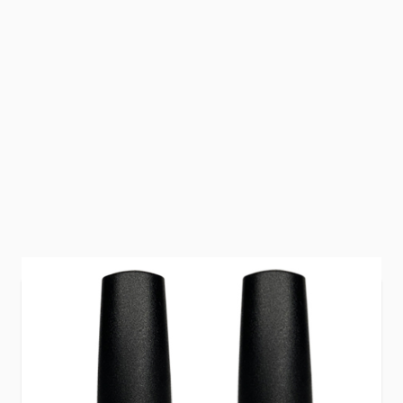
Zorgeloos lakken met maximale zachtheid voor
de nagels. De Base & Top HEMA Free zijn
speciaal ontwikkeld voor gevoelige nagels en