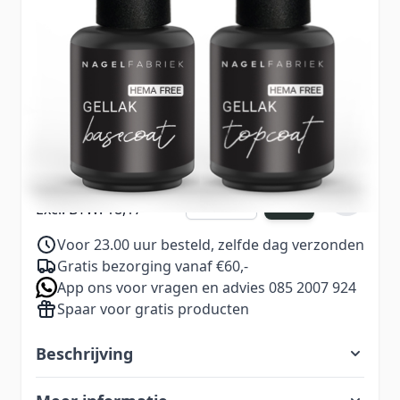
bieden een veilige, betrouwbare basis én een
beschermende finish – zonder in te leveren op
kwaliteit of resultaat.
€ 23,98
Excl. BTW:
€ 19,82
21,99
Aantal
Excl. BTW:
18,17
Voor 23.00 uur besteld, zelfde dag verzonden
Gratis bezorging vanaf €60,-
App ons voor vragen en advies 085 2007 924
Spaar voor gratis producten
Beschrijving