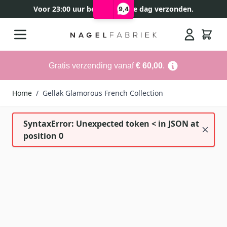
Voor 23:00 uur besteld, zelfde dag verzonden.
9,4
Ga naar de inhoud
Search
Gratis verzending vanaf
€ 60,00
.
Home
/
Gellak Glamorous French Collection
SyntaxError: Unexpected token < in JSON at
position 0