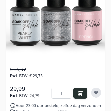
Elegant, stijlvol en met een subtiele glamour. De
Glamorous French Collection
combineert drie
veelzijdige tinten die perfect zijn voor zowel
klassieke als moderne manicures. Van zachte
parelglans tot sprankelende glitter en een
verfijnde roze basis: deze collectie biedt alles om
stijlvolle nagellooks te creëren, van
minimalistisch tot glam.
€ 35,97
Excl. BTW:
€ 29,73
29,99
Aantal
Excl. BTW:
24,79
Voor 23.00 uur besteld, zelfde dag verzonden