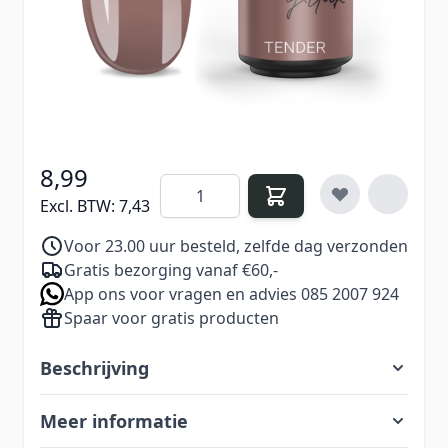
look – stijlvol, zacht en modern in één.
€ 11,99
Excl. BTW:
€ 9,91
8,99
Aantal
Excl. BTW:
7,43
Voor 23.00 uur besteld, zelfde dag verzonden
Gratis bezorging vanaf €60,-
App ons voor vragen en advies 085 2007 924
Spaar voor gratis producten
Beschrijving
Meer informatie