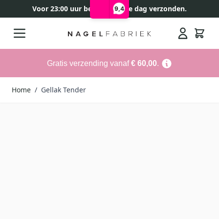
Voor 23:00 uur besteld, zelfde dag verzonden.
9,4
Ga naar de inhoud
Search
Gratis verzending vanaf
€ 60,00
.
Home
/
Gellak Tender