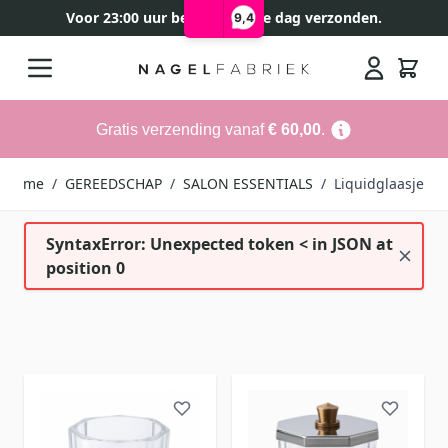
Voor 23:00 uur besteld, zelfde dag verzonden.
9,4
Ga naar de inhoud
Search
Gratis verzending vanaf
€ 60,00
.
Home
/
GEREEDSCHAP
/
SALON ESSENTIALS
/
Liquidglaasje
SyntaxError: Unexpected token < in JSON at
position 0