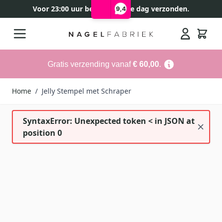
Voor 23:00 uur besteld, zelfde dag verzonden.
9,4
Ga naar de inhoud
Search
Gratis verzending vanaf
€ 60,00
.
Home
/
Jelly Stempel met Schraper
SyntaxError: Unexpected token < in JSON at
position 0