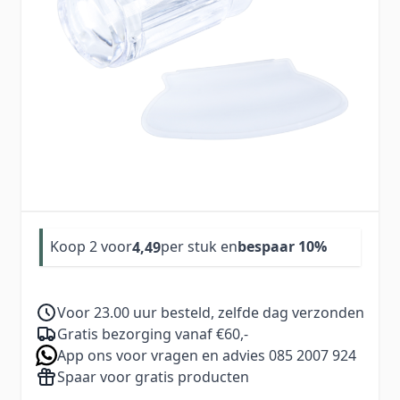
Siliconen stempel te gebruiken in combinatie
met nail art stempelplaatjes en voor het maken
van french manicure.
4,99
Aantal
Excl. BTW:
4,12
Koop 2 voor
per stuk en
bespaar
10
%
4,49
Voor 23.00 uur besteld, zelfde dag verzonden
Gratis bezorging vanaf €60,-
App ons voor vragen en advies 085 2007 924
Spaar voor gratis producten