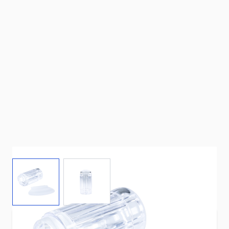
View larger image
View larger image