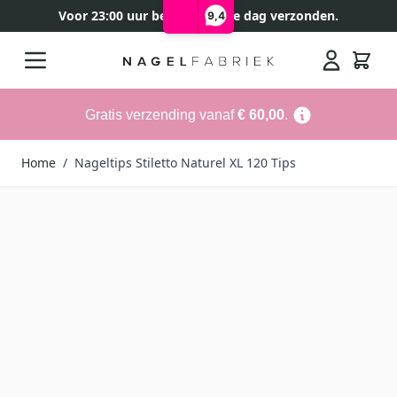
Voor 23:00 uur besteld, zelfde dag verzonden.
9,4
Ga naar de inhoud
Search
Gratis verzending vanaf
€ 60,00
.
Home
/
Nageltips Stiletto Naturel XL 120 Tips