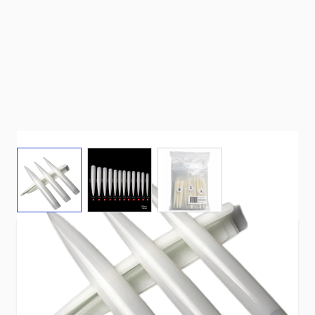
View larger image
View larger image
View larger image
Creëer moeiteloos lange, elegante stiletto
nagels!