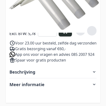
Verdien
6
Nail Points bij aankoop van dit
product
6,99
Aantal
Excl. BTW:
5,78
Voor 23.00 uur besteld, zelfde dag verzonden
Gratis bezorging vanaf €60,-
App ons voor vragen en advies 085 2007 924
Spaar voor gratis producten
Beschrijving
Meer informatie