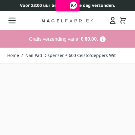
Voor 23:00 uur besteld, zelfde dag verzonden.
9,4
Ga naar de inhoud
Search
Gratis verzending vanaf
€ 60,00
.
Home
/
Nail Pad Dispenser + 600 Celstofdeppers Wit