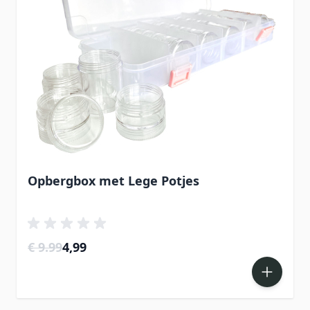
Opbergbox met Lege Potjes
Special Price
€ 9.99
4,99