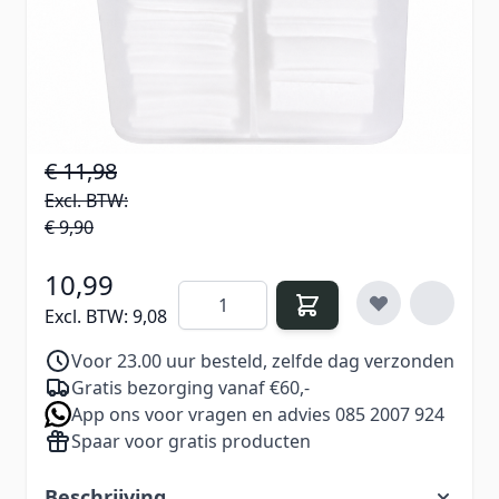
georganiseerde werkplek, terwijl de
celstofdeppers ideaal zijn voor diverse
nagelbehandelingen en het reinigen van de
nagels.
€ 11,98
Excl. BTW:
€ 9,90
10,99
Aantal
Excl. BTW:
9,08
Voor 23.00 uur besteld, zelfde dag verzonden
Gratis bezorging vanaf €60,-
App ons voor vragen en advies 085 2007 924
Spaar voor gratis producten
Beschrijving