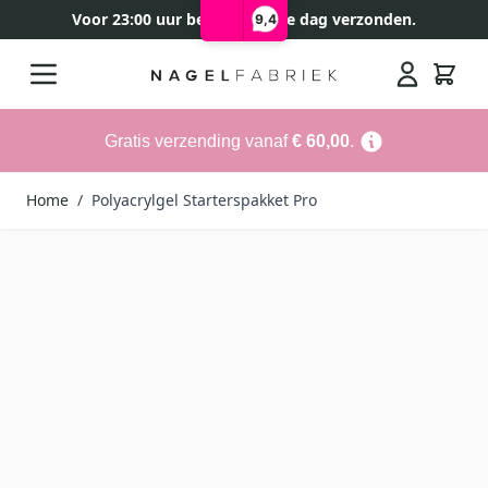
Voor 23:00 uur besteld, zelfde dag verzonden.
9,4
Ga naar de inhoud
Search
Gratis verzending vanaf
€ 60,00
.
Home
/
Polyacrylgel Starterspakket Pro