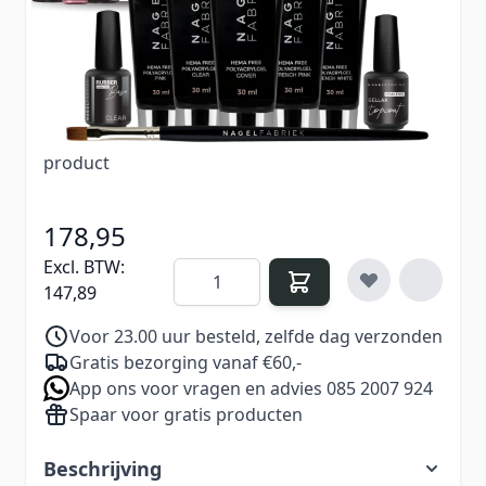
in handen om moeiteloos salonwaardige nagels
te maken. Dit pakket is een uitgebreidere versie
van het large starterspakket.
Verdien
178
Nail Points bij aankoop van dit
product
178,95
Excl. BTW:
Aantal
147,89
Voor 23.00 uur besteld, zelfde dag verzonden
Gratis bezorging vanaf €60,-
App ons voor vragen en advies 085 2007 924
Spaar voor gratis producten
Beschrijving