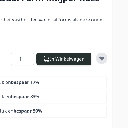
or het vasthouden van dual forms als deze onder
Aantal
In Winkelwagen
uk en
bespaar
17
%
uk en
bespaar
33
%
stuk en
bespaar
50
%