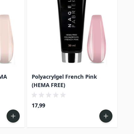
EMA
Polyacrylgel French Pink
Pol
(HEMA FREE)
17,99
17,