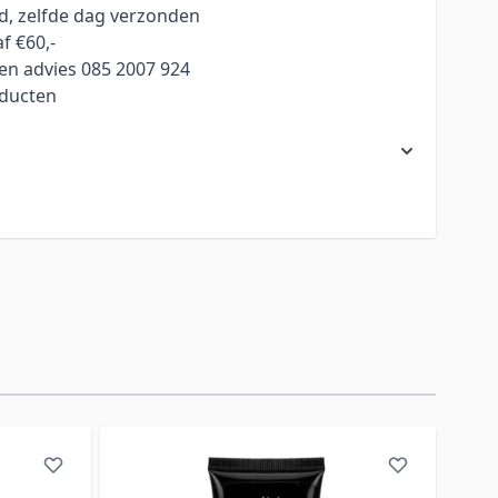
ld, zelfde dag verzonden
f €60,-
en advies 085 2007 924
oducten
rect naar de carrouselnavigatie gaan met de overslaan link