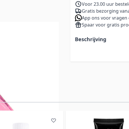
Voor 23.00 uur beste
Gratis bezorging vana
App ons voor vragen 
Spaar voor gratis pr
Beschrijving
elijk met de tabtoets. U kunt de carrousel overslaan of di