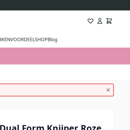
RKEN
VOORDEELSHOP
Blog
 Dual Form Knijper Roze