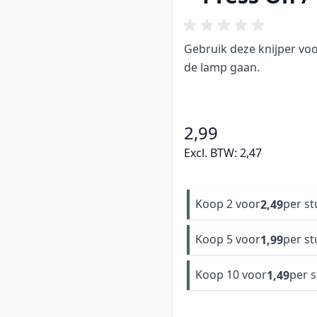
Gebruik deze knijper vo
de lamp gaan.
2,99
Excl. BTW:
2,47
Koop 2 voor
per st
2,49
Koop 5 voor
per st
1,99
Koop 10 voor
per 
1,49