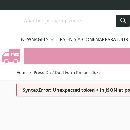
Ga naar de inhoud
Search
NEW
NAGELS
TIPS EN SJABLONEN
APPARATUUR
Home
/
Press On / Dual Form Knijper Roze
SyntaxError: Unexpected token < in JSON at po