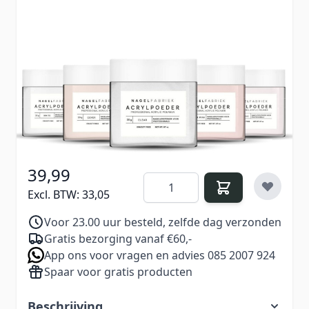
Maak kennis met vijf populaire basiskleuren in
één complete set. Dit proefpakket is ideaal voor
nagelstylisten die verschillende tinten willen
uitproberen, sets willen samenstellen of een
veelzijdige basis zoeken voor professioneel
acrylwerk.
39,99
Aantal
Excl. BTW:
33,05
Voor 23.00 uur besteld, zelfde dag verzonden
Gratis bezorging vanaf €60,-
App ons voor vragen en advies 085 2007 924
Spaar voor gratis producten
Beschrijving