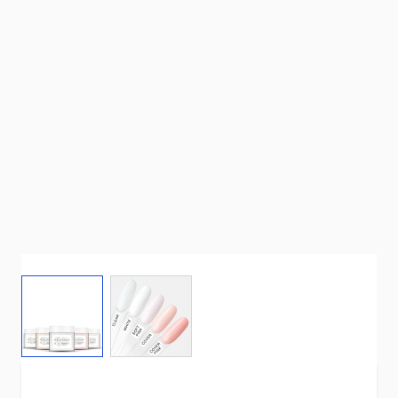
View larger image
View larger image