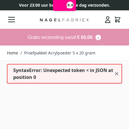
Voor 23:00 uur besteld, zelfde dag verzonden.
9,4
Ga naar de inhoud
Search
Gratis verzending vanaf
€ 60,00
.
Home
/
Proefpakket Acrylpoeder 5 x 20 gram
SyntaxError: Unexpected token < in JSON at
position 0