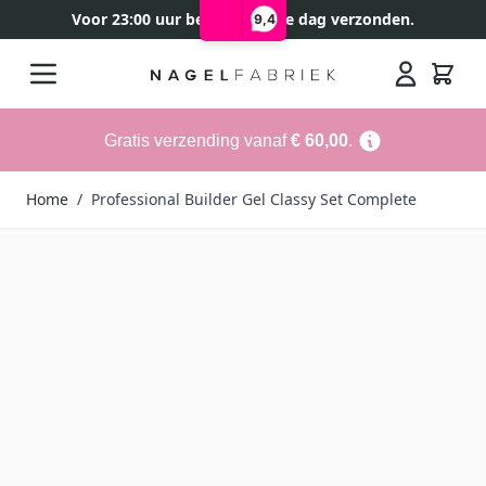
Voor 23:00 uur besteld, zelfde dag verzonden.
9,4
Ga naar de inhoud
Search
Gratis verzending vanaf
€ 60,00
.
Home
/
Professional Builder Gel Classy Set Complete