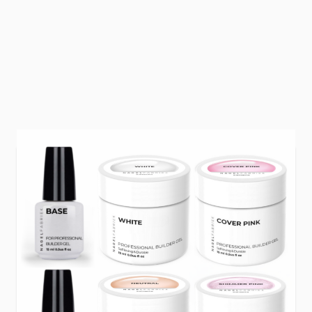
Met de
Professional Builder Gel Classy Set
geef je jouw nagels de verzorging en stevigheid
die ze verdienen. Deze set bevat vier prachtige
builder gel kleuren, speciaal samengesteld om
je nagels een klassieke, elegante en stralende
uitstraling te geven. Of je nu houdt van een
subtiele neutrale tint of juist een roze shimmer