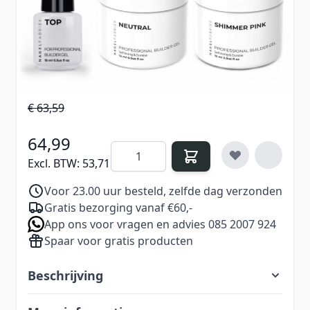
set, met deze set heb je altijd de juiste kleur bij
de hand.
€ 76,94
Excl. BTW:
€ 63,59
64,99
Aantal
Excl. BTW:
53,71
Voor 23.00 uur besteld, zelfde dag verzonden
Gratis bezorging vanaf €60,-
App ons voor vragen en advies 085 2007 924
Spaar voor gratis producten
Beschrijving