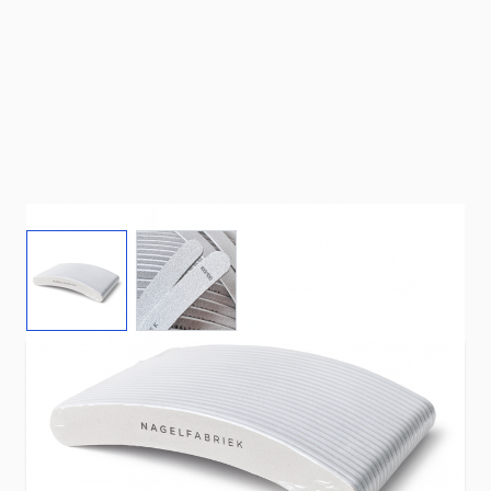
View larger image
View larger image
Werk je graag snel, strak en met power? Deze
professionele banaanvijlen 100/100 grit
zijn
perfect voor stevige productlagen en intensief