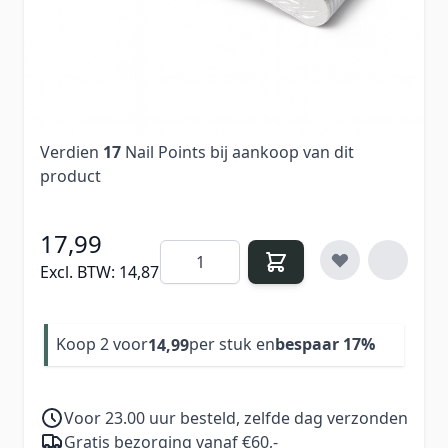
salongebruik. De grove, dubbele 100-grit geeft
je maximale controle bij het inkorten,
vormgeven en verwijderen van gel, acryl en
BIAB.
Verdien
17
Nail Points bij aankoop van dit
product
17,99
Aantal
Excl. BTW:
14,87
Koop 2 voor
per stuk en
bespaar
17
%
14,99
Voor 23.00 uur besteld, zelfde dag verzonden
Gratis bezorging vanaf €60,-