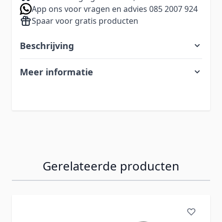
App ons voor vragen en advies 085 2007 924
Spaar voor gratis producten
Beschrijving
Meer informatie
Gerelateerde producten
Navigeren door de elementen van de carrousel is mogelij
Druk om carrousel over te slaan
Druk op om naar carrouselnavigatie te gaan