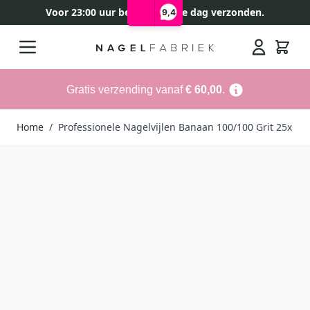
Voor 23:00 uur besteld, zelfde dag verzonden.
9,4
Ga naar de inhoud
Search
Gratis verzending vanaf
€ 60,00
.
Home
/
Professionele Nagelvijlen Banaan 100/100 Grit 25x