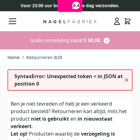
Voor 23:00 uur besteld, zelfde dag verzonden.
9,4
Ga naar de inhoud
Search
Gratis verzending vanaf
€ 60,00
.
Home
/
Retourneren B2B
SyntaxError: Unexpected token < in JSON at
position 0
Ben je niet tevreden of heb je een verkeerd
product besteld? Retourneren kan altijd, mits het
product
niet is gebruikt
en
in nieuwstaat
verkeert
.
Let op!
Producten waarbij de
verzegeling is