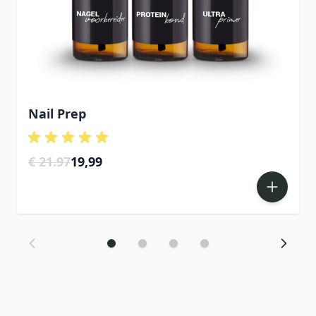
Nail Prep
Special Price
€ 21.97
19,99