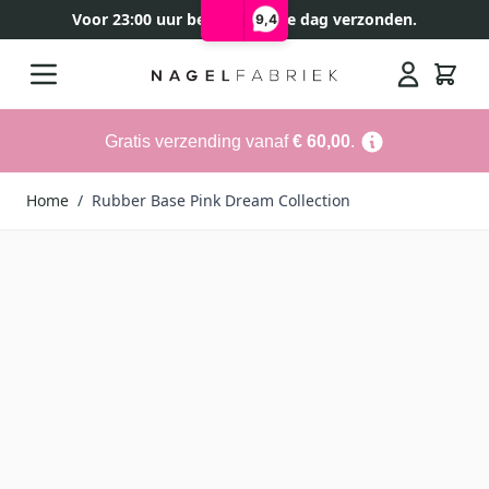
Voor 23:00 uur besteld, zelfde dag verzonden.
9,4
Ga naar de inhoud
Search
Gratis verzending vanaf
€ 60,00
.
Home
/
Rubber Base Pink Dream Collection