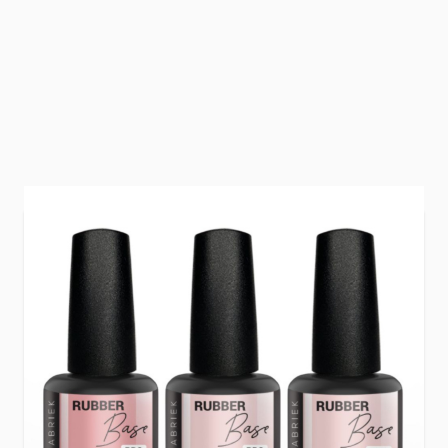
Zachte roze tinten die samenkomen in een
dromerige, elegante manicure.
De
Pink Dream Collection
is perfect voor wie
houdt van een frisse, romantische uitstraling
met een natuurlijke finish. Ideaal voor klanten
die kiezen voor subtiel roze nagels die er altijd
verzorgd uitzien.