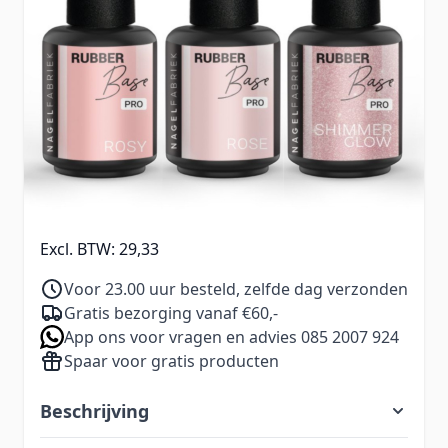
een verzorgde manicure met een luxe
uitstraling.
Informeer mij wanneer dit product op
voorraad is
€ 39,47
Excl. BTW:
€ 32,62
35,49
Excl. BTW:
29,33
Voor 23.00 uur besteld, zelfde dag verzonden
Gratis bezorging vanaf €60,-
App ons voor vragen en advies 085 2007 924
Spaar voor gratis producten
Beschrijving