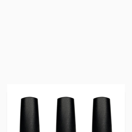
Zacht, warm en subtiel glanzend. De
Rubber
Base Rosy Glow Collection
brengt romantische
roze tinten samen met een verfijnde glow voor