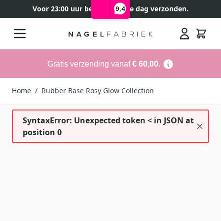
Voor 23:00 uur besteld, zelfde dag verzonden.
9,4
Ga naar de inhoud
Search
Gratis verzending vanaf
€ 60,00
.
Home
/
Rubber Base Rosy Glow Collection
SyntaxError: Unexpected token < in JSON at
position 0