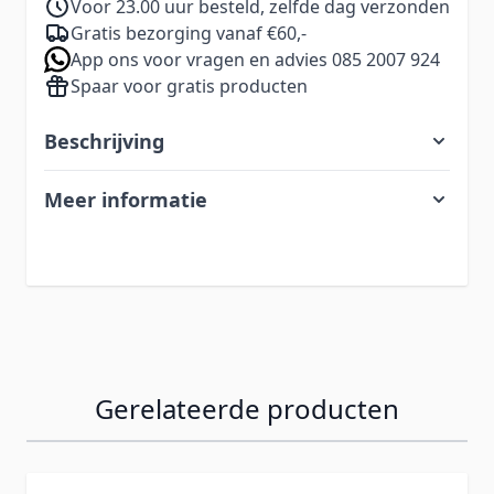
Voor 23.00 uur besteld, zelfde dag verzonden
Gratis bezorging vanaf €60,-
App ons voor vragen en advies 085 2007 924
Spaar voor gratis producten
Beschrijving
Meer informatie
Gerelateerde producten
Navigeren door de elementen van de carrousel is mogelij
Druk om carrousel over te slaan
Druk op om naar carrouselnavigatie te gaan