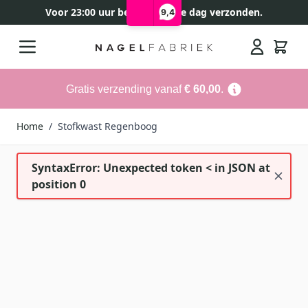
Voor 23:00 uur besteld, zelfde dag verzonden.
9,4
Ga naar de inhoud
Search
Gratis verzending vanaf
€ 60,00
.
Home
/
Stofkwast Regenboog
SyntaxError: Unexpected token < in JSON at
position 0