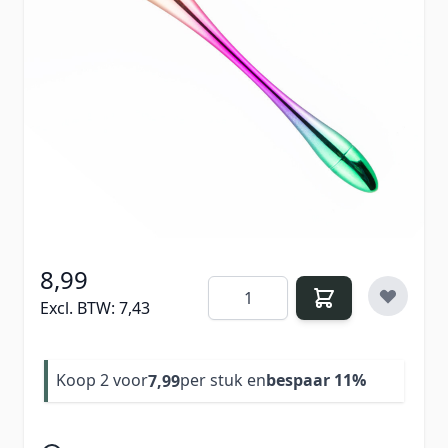
Geef je werkplek een stijlvolle upgrade met deze
grote regenboog stofkwast. Deze opvallende,
professionele kwast is speciaal ontworpen om
stof en vijlsel moeiteloos van nagels en handen
te verwijderen tijdens behandelingen. Een echte
must-have voor iedere nagelstylist die hygiëne
wil combineren met een luxe uitstraling.
8,99
Aantal
Excl. BTW:
7,43
Koop 2 voor
per stuk en
bespaar
11
%
7,99