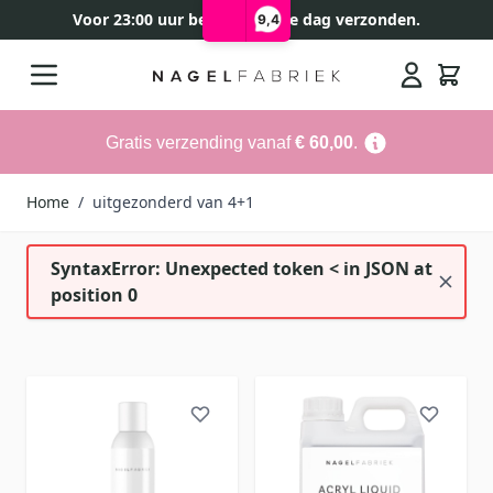
Voor 23:00 uur besteld, zelfde dag verzonden.
9,4
Ga naar de inhoud
Search
Gratis verzending vanaf
€ 60,00
.
Home
/
uitgezonderd van 4+1
SyntaxError: Unexpected token < in JSON at
position 0