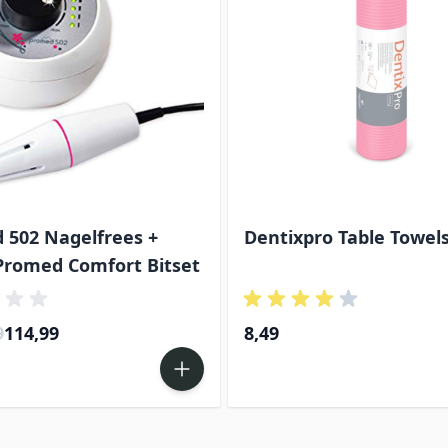
 502 Nagelfrees +
Dentixpro Table Towels
 Promed Comfort Bitset
Special Price
9
114,99
8,49