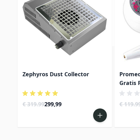
Zephyros Dust Collector
Promed
Gratis
Special Price
€ 319.99
299,99
€ 119.9