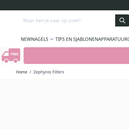
Ga naar de inhoud
Search
NEW
NAGELS
TIPS EN SJABLONEN
APPARATUUR
Home
/
Zephyros Filters