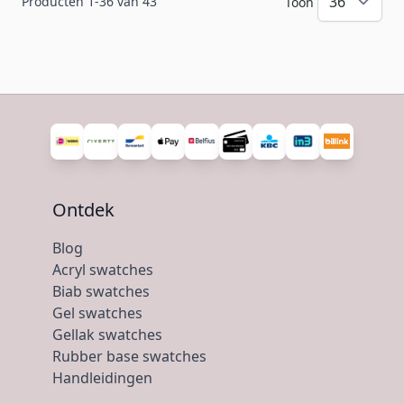
Producten
1
-
36
van
43
Toon
Ontdek
Blog
Acryl swatches
Biab swatches
Gel swatches
Gellak swatches
Rubber base swatches
Handleidingen