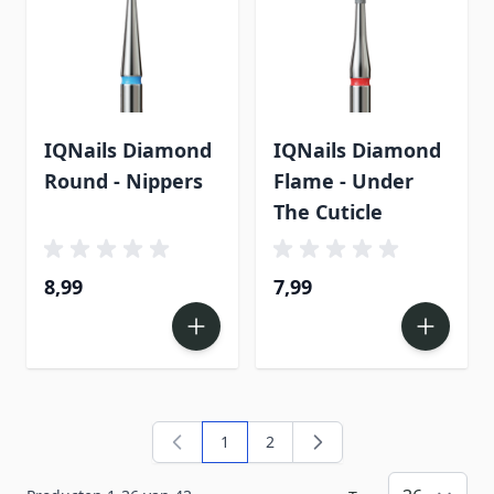
IQNails Diamond
IQNails Diamond
Round - Nippers
Flame - Under
The Cuticle
8,99
7,99
1
2
U lees momenteel pagina
Pagina