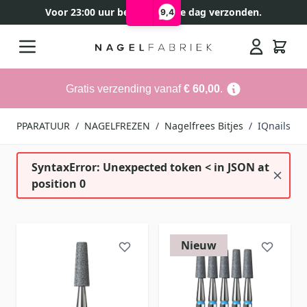
Voor 23:00 uur besteld, zelfde dag verzonden.
9,4
Ga naar de inhoud
Search
Gratis verzending vanaf
€ 60,00
.
/
APPARATUUR
/
NAGELFREZEN
/
Nagelfrees Bitjes
/
IQnails
SyntaxError: Unexpected token < in JSON at
position 0
Nieuw