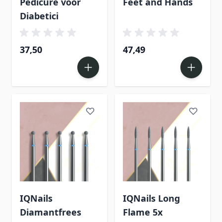
Pedicure voor
Feet and Hands
Diabetici
37,50
47,49
IQNails
IQNails Long
Diamantfrees
Flame 5x