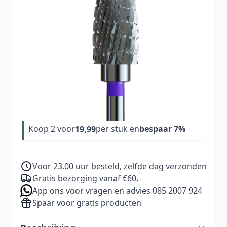
het
zorgvuldig verwijderen van hybride en gel
,
zonder onnodige belasting van de natuurlijke
nagelplaat.
21,49
Aantal
Excl. BTW:
17,76
Koop 2 voor
per stuk en
bespaar
7
%
19,99
Voor 23.00 uur besteld, zelfde dag verzonden
Gratis bezorging vanaf €60,-
App ons voor vragen en advies 085 2007 924
Spaar voor gratis producten