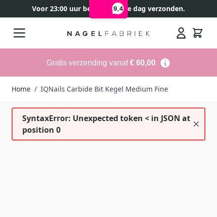
Voor 23:00 uur besteld, zelfde dag verzonden.
9,4
Ga naar de inhoud
Search
Gratis verzending vanaf
€ 60,00
.
Home
/
IQNails Carbide Bit Kegel Medium Fine
SyntaxError: Unexpected token < in JSON at
position 0