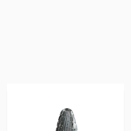
Geef jouw nagelstyling een professionele
upgrade met
IQNails Carbide Bit Kegel
Medium Fine
. Speciaal ontworpen voor