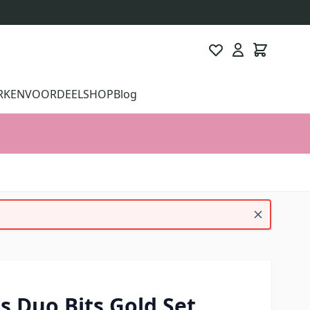
RKEN
VOORDEELSHOP
Blog
s Duo Bits Gold Set