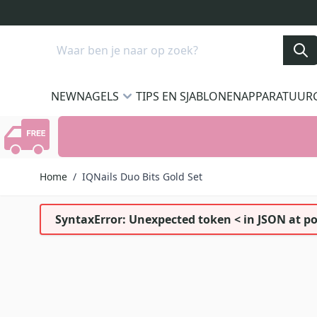
Ga naar de inhoud
Search
NEW
NAGELS
TIPS EN SJABLONEN
APPARATUUR
Home
/
IQNails Duo Bits Gold Set
SyntaxError: Unexpected token < in JSON at po