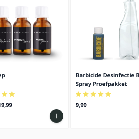
ep
Barbicide Desinfectie B
Spray Proefpakket
pecial Price
19,99
9,99